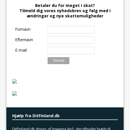
e
s
m
S
Betaler du for meget i skat?
Tilmeld dig vores nyhedsbrev og følg med i
b
t
a
h
ændringer og nye skattemuligheder
o
o
i
a
Fornavn
o
d
l
r
k
o
e
Efternavn
n
E-mail
Hjælp fra DitFinland.dk
DitFinland.dk drives af Inwema ApS, der tilbyder hjælp til