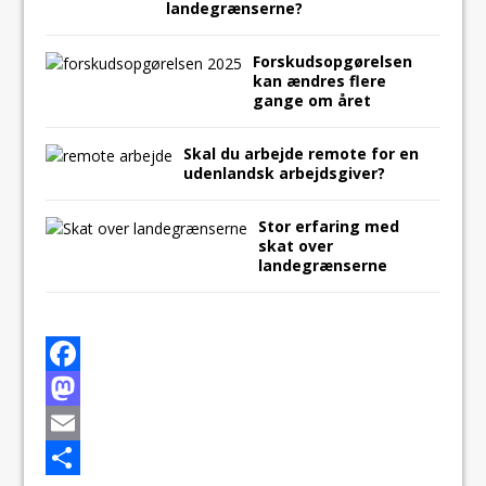
landegrænserne?
Forskudsopgørelsen
kan ændres flere
gange om året
Skal du arbejde remote for en
udenlandsk arbejdsgiver?
Stor erfaring med
skat over
landegrænserne
F
a
M
c
a
E