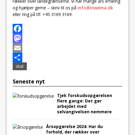
rækker over landegrænserne. Vi har mange års erfaring
og hjælper gerne – skriv til os på
info@inwema.dk
eller ring på tlf. +45 3169 3169.
F
a
M
c
a
E
skat
e
s
m
S
b
t
a
h
Seneste nyt
o
o
i
a
Tjek forskudsopgørelsen
o
d
l
r
flere gange: Det gør
k
o
e
arbejdet med
selvangivelsen nemmere
n
Årsopgørelse 2024: Har du
forhold, der rækker over