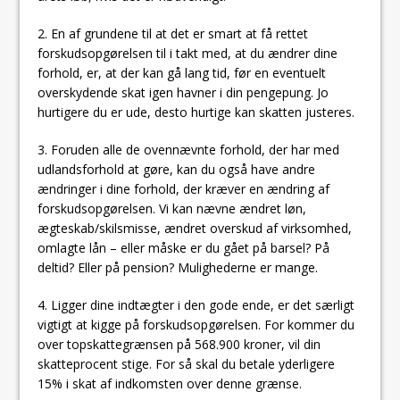
2. En af grundene til at det er smart at få rettet
forskudsopgørelsen til i takt med, at du ændrer dine
forhold, er, at der kan gå lang tid, før en eventuelt
overskydende skat igen havner i din pengepung. Jo
hurtigere du er ude, desto hurtige kan skatten justeres.
3. Foruden alle de ovennævnte forhold, der har med
udlandsforhold at gøre, kan du også have andre
ændringer i dine forhold, der kræver en ændring af
forskudsopgørelsen. Vi kan nævne ændret løn,
ægteskab/skilsmisse, ændret overskud af virksomhed,
omlagte lån – eller måske er du gået på barsel? På
deltid? Eller på pension? Mulighederne er mange.
4. Ligger dine indtægter i den gode ende, er det særligt
vigtigt at kigge på forskudsopgørelsen. For kommer du
over topskattegrænsen på 568.900 kroner, vil din
skatteprocent stige. For så skal du betale yderligere
15% i skat af indkomsten over denne grænse.